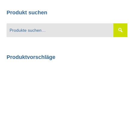
Produkt suchen
Produktvorschläge
80101: Diesellok DE2700 Hectorrail
(Wechselstrom) ohne Sound